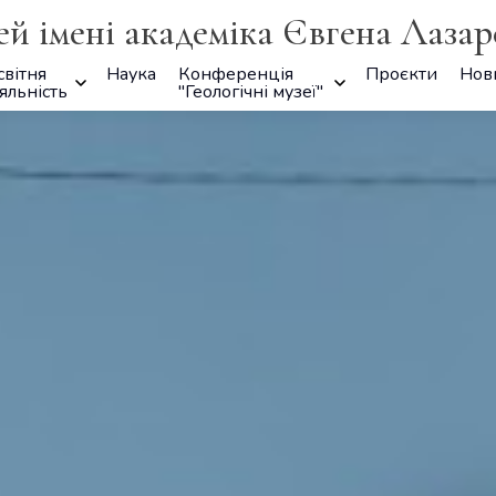
ей імені академіка Євгена Лаза
світня
Наука
Конференція
Проєкти
Нов
яльність
"Геологічні музеї"