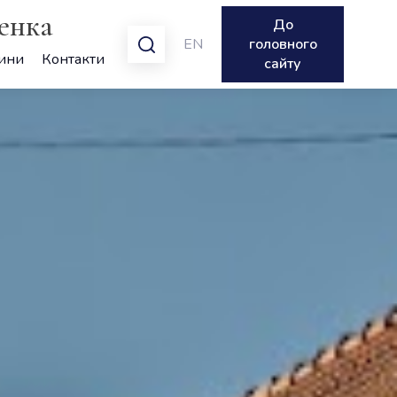
ренка
До
EN
головного
ини
Контакти
сайту