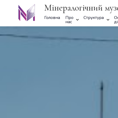
Мінералогічний муз
Головна
Про
Структура
О
нас
ді